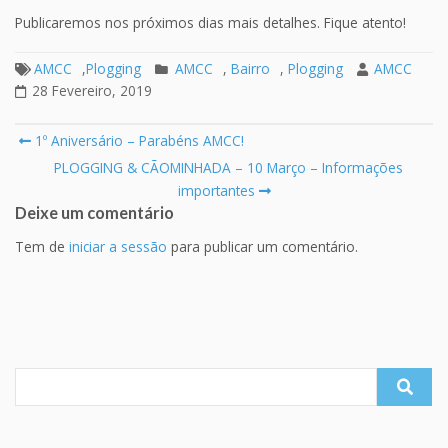
Publicaremos nos próximos dias mais detalhes. Fique atento!
AMCC
,
Plogging
AMCC
,
Bairro
,
Plogging
AMCC
28 Fevereiro, 2019
Post
1º Aniversário – Parabéns AMCC!
navigation
PLOGGING & CÃOMINHADA – 10 Março – Informações
importantes
Deixe um comentário
Tem de
iniciar a sessão
para publicar um comentário.
Search
for: