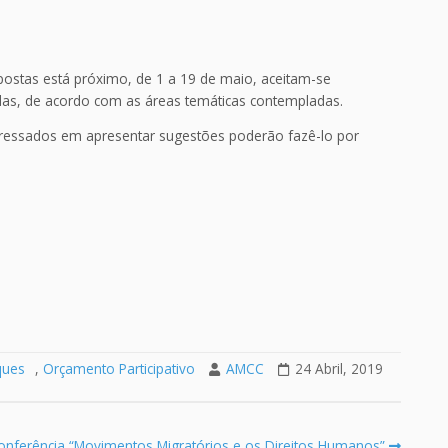
ostas está próximo, de 1 a 19 de maio, aceitam-se
das, de acordo com as áreas temáticas contempladas.
teressados em apresentar sugestões poderão fazê-lo por
ques
,
Orçamento Participativo
AMCC
24 Abril, 2019
onferência “Movimentos Migratórios e os Direitos Humanos”