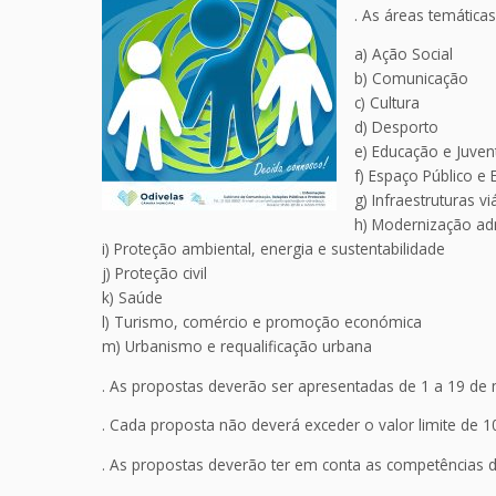
. As áreas temática
a) Ação Social
b) Comunicação
c) Cultura
d) Desporto
e) Educação e Juve
f) Espaço Público e
g) Infraestruturas vi
h) Modernização adm
i) Proteção ambiental, energia e sustentabilidade
j) Proteção civil
k) Saúde
l) Turismo, comércio e promoção económica
m) Urbanismo e requalificação urbana
. As propostas deverão ser apresentadas de 1 a 19 de m
. Cada proposta não deverá exceder o valor limite de 1
. As propostas deverão ter em conta as competências 