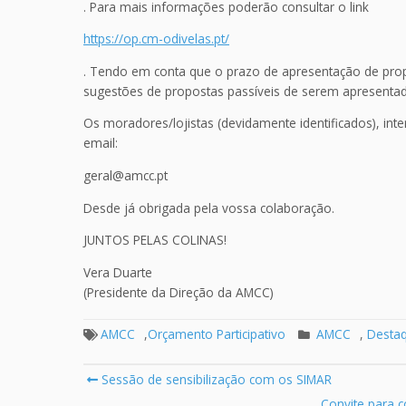
. Para mais informações poderão consultar o link
https://op.cm-odivelas.pt/
. Tendo em conta que o prazo de apresentação de prop
sugestões de propostas passíveis de serem apresenta
Os moradores/lojistas (devidamente identificados), in
email:
geral@amcc.pt
Desde já obrigada pela vossa colaboração.
JUNTOS PELAS COLINAS!
Vera Duarte
(Presidente da Direção da AMCC)
AMCC
,
Orçamento Participativo
AMCC
,
Desta
Post
Sessão de sensibilização com os SIMAR
navigation
Convite para c