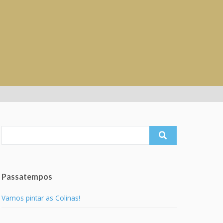
Search
for:
Passatempos
Vamos pintar as Colinas!