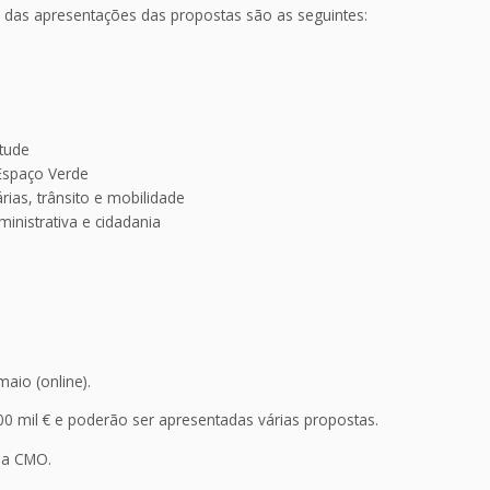
s das apresentações das propostas são as seguintes:
ntude
 Espaço Verde
árias, trânsito e mobilidade
inistrativa e cidadania
aio (online).
00 mil € e poderão ser apresentadas várias propostas.
da CMO.