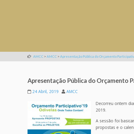
>
>
AMCC
AMCC
Apresentação Pública do Orçamento Participati
Apresentação Pública do Orçamento Pa
24 Abril, 2019
AMCC
Decorreu ontem dia 
2019.
A sessão foi basic
propostas e o calend