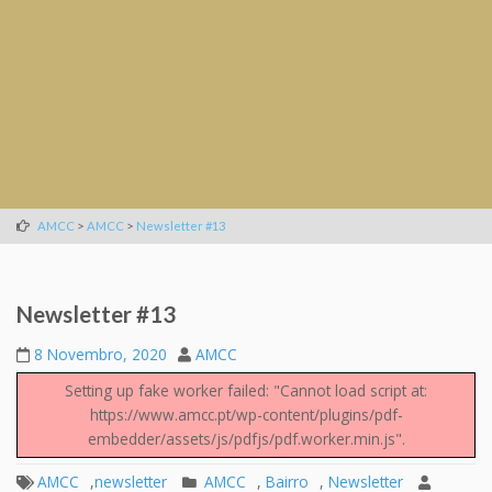
>
>
AMCC
AMCC
Newsletter #13
Newsletter #13
8 Novembro, 2020
AMCC
Setting up fake worker failed: "Cannot load script at:
https://www.amcc.pt/wp-content/plugins/pdf-
embedder/assets/js/pdfjs/pdf.worker.min.js".
AMCC
,
newsletter
AMCC
,
Bairro
,
Newsletter