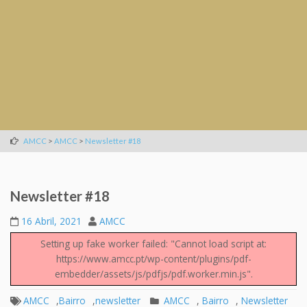
>
>
AMCC
AMCC
Newsletter #18
Newsletter #18
16 Abril, 2021
AMCC
Setting up fake worker failed: "Cannot load script at:
https://www.amcc.pt/wp-content/plugins/pdf-
embedder/assets/js/pdfjs/pdf.worker.min.js".
AMCC
,
Bairro
,
newsletter
AMCC
,
Bairro
,
Newsletter