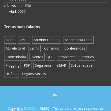
Newsletter #30
11 Abril, 2022
Temas mais falados
ajuda
AMCC
António Gedeão
Assembleia Geral
Ato eleitoral
Bairro
Comércio
Conferências
Cãominhada
Eventos
JFO
newsletter
Parcerias
Plogging
PSP
Segurança
SIMAR
Solidariedade
Ucrânia
Órgãos Sociais
Copyright © 2026
:: AMCC - Todos os direitos reservados