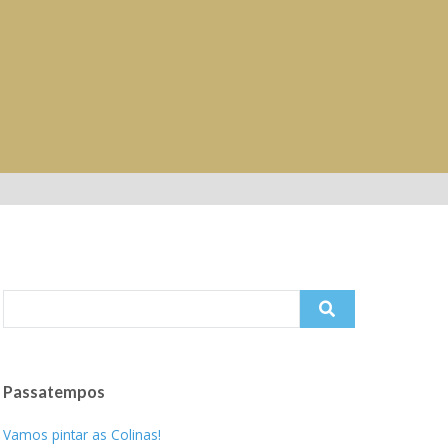
Search
for:
Passatempos
Vamos pintar as Colinas!