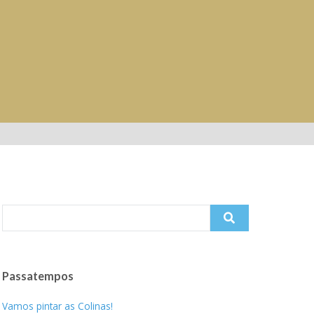
Search
for:
Passatempos
Vamos pintar as Colinas!